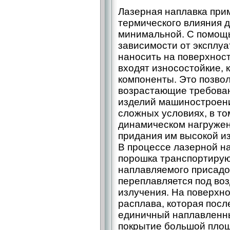
Лазерная наплавка прим
термического влияния 
минимальной. С помощь
зависимости от эксплу
наносить на поверхност
входят износостойкие, 
компоненты. Это позвол
возрастающие требован
изделий машиностроени
сложных условиях, в то
динамическом нагружен
придания им высокой из
В процессе лазерной н
порошка транспортиру
наплавляемого присадо
переплавляется под во
излучения. На поверхно
расплава, которая пос
единичный наплавленны
покрытие большой пло