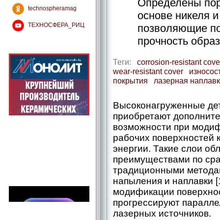
Определены по
technospheramag
основе никеля 
ТЕХНОСФЕРА_РИЦ
позволяющие по
прочность образ
Теги:
corrosion-resistant cove
wear-resistant cover
износос
покрытия
лазерная наплав
Высоконагруженные дет
приобретают дополнит
возможности при модиф
рабочих поверхностей 
энергии. Такие слои о
преимуществами по сра
традиционными методам
напыления и наплавки [
модификации поверхнос
прогрессируют паралле
лазерных источников.