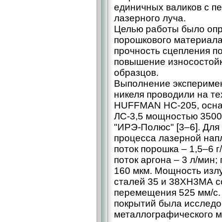
единичных валиков с п
лазерного луча.
Целью работы было опр
порошкового материала
прочность сцепления п
повышение износостойк
образцов.
Выполнение эксперимен
никеля проводили на т
HUFFMAN HC-205, осн
ЛС-3,5 мощностью 3500
"ИРЭ-Полюс" [3–6]. Для
процесса лазерной нап
поток порошка – 1,5–6 г
поток аргона – 3 л/мин
160 мкм. Мощность изл
сталей 35 и 38ХН3МА с
перемещения 525 мм/с.
покрытий была исследо
металлографического м