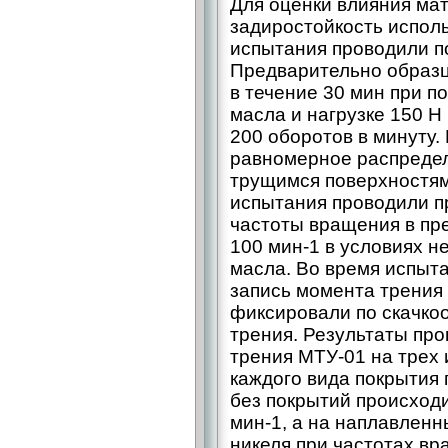
Для оценки влияния ма
задиростойкость испол
испытания проводили по
Предварительно образц
в течение 30 мин при п
масла и нагрузке 150 Н
200 оборотов в минуту.
равномерное распредел
трущимся поверхностям
испытания проводили п
частоты вращения в пр
100 мин-1 в условиях н
масла. Во время испыт
запись момента трения 
фиксировали по скачко
трения. Результаты пр
трения МТУ-01 на трех
каждого вида покрытия 
без покрытий происход
мин-1, а на наплавлен
никеля при частотах вр