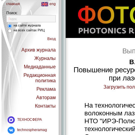
главная
eng
Поиск:
на сайте журнала
на всех сайтах РИЦ
Вход
Вып
Архив журнала
Журналы
В
Медиаданные
Повышение ресур
Редакционная
при лаз
политика
Загрузить по
Реклама
Авторам
На технологиче
Контакты
волоконным лаз
НТО "ИРЭ-Полюс
ТЕХНОСФЕРА
технологический
technospheramag