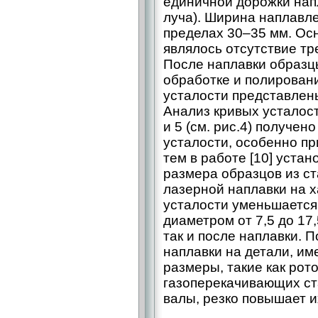
единичной дорожки нап
луча). Ширина наплавл
пределах 30–35 мм. Ос
являлось отсутствие т
После наплавки образц
обработке и полирован
усталости представлены
Анализ кривых усталост
и 5 (см. рис.4) получе
усталости, особенно пр
тем в работе [10] устан
размера образцов из ст
лазерной наплавки на 
усталости уменьшается
диаметром от 7,5 до 17,
так и после наплавки. 
наплавки на детали, и
размеры, такие как рот
газоперекачивающих ст
валы, резко повышает и