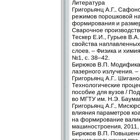
Литература
Григорьянц А.Г., Сафон
режимов порошковой на
формирования и размер
Сварочное производство
Тескер Е.И., Гурьев В.А
свойства наплавленных
слоев. – Физика и хими
№1, с. 38–42.
Бирюков В.П. Модифика
лазерного излучения. –
Григорьянц А.Г.. Шигано
Технологические проце
пособие для вузов / Под 
во МГТУ им. Н.Э. Баума
Григорьянц А.Г., Мисюро
влияния параметров ко
на формирование валик
машиностроения, 2011,
Бирюков В.П. Повышени