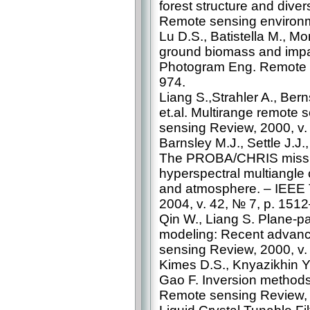
forest structure and dive
Remote sensing environme
Lu D.S., Batistella M., Mo
ground biomass and impact
Photogram Eng. Remote s
974.
Liang S.,Strahler A., Berns
et.al. Multirange remote 
sensing Review, 2000, v.
Barnsley M.J., Settle J.J.
The PROBA/CHRIS mission
hyperspectral multiangle 
and atmosphere. – IEEE 
2004, v. 42, № 7, p. 151
Qin W., Liang S. Plane-pa
modeling: Recent advance
sensing Review, 2000, v.
Kimes D.S., Knyazikhin Y.
Gao F. Inversion methods
Remote sensing Review, 