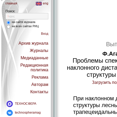
главная
eng
Поиск:
на сайте журнала
на всех сайтах РИЦ
Вход
Вып
Архив журнала
Журналы
Ф.Аг
Медиаданные
Проблемы спек
Редакционная
наклонного дист
политика
структуры
Реклама
Загрузить п
Авторам
Контакты
При наклонном 
ТЕХНОСФЕРА
структуры лесн
трапецеидальны
technospheramag