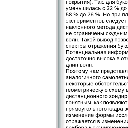
покрытия). Так, для бу
уменьшилась с 32 % до 
58 % до 26 %. Но при 
экспериментов следует
наклонного метода дис
не ограничены скудным
волн. Такой вывод поз
спектры отражения буко
Потенциальная информ
достаточно высока в о
длин волн.
Поэтому нам представля
аналогичного самолетн
некоторые обстоятельс
геометрическую схему м
дистанционного зондиро
понятным, как появляю
прямоугольного кадра з
изменение формы иссл
отражается в изменени
прибора к сканируемому