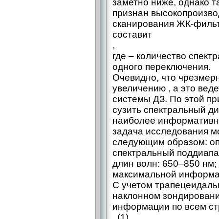
заметно ниже, однако т
признан высокопроизво
сканирования ЖК-фильт
составит
,
где – количество спект
одного переключения.
Очевидно, что чрезмер
увеличению , а это вед
системы ДЗ. По этой п
сузить спектральный ди
наиболее информативны
задача исследования 
следующим образом: о
спектральный поддиапа
длин волн: 650–850 нм;
максимальной информа
С учетом трапецеидаль
наклонном зондировани
информации по всем ст
, (1)