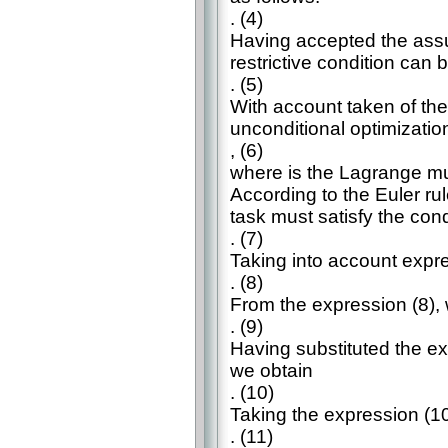
. (4)
Having accepted the assum
restrictive condition can 
. (5)
With account taken of the
unconditional optimizatio
, (6)
where is the Lagrange mul
According to the Euler rul
task must satisfy the cond
. (7)
Taking into account expre
. (8)
From the expression (8),
. (9)
Having substituted the exp
we obtain
. (10)
Taking the expression (10)
. (11)