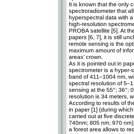
It is known that the only 
spectroradiometer that a
hyperspectral data with a
high-resolution spectrome
PROBA satellite [5]. At th
papers [6, 7], it is still u
remote sensing is the opt
maximum amount of informa
areas’ crown.
As it is pointed out in p
spectrometer is a hyper-s
band of 411–1004 nm, wit
spectral resolution of 5–
sensing at the 55°; 36°; 
resolution is 34 meters,
According to results of t
in paper [1] (during whi
carried out at five discr
740nm; 805 nm; 970 nm)),
a forest area allows to r