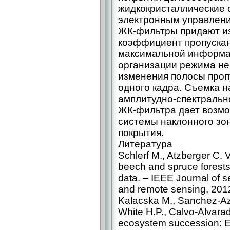
жидкокристаллические 
электронным управлени
ЖК-фильтры придают и
коэффициент пропускан
максимальной информа
организации режима не
изменения полосы проп
одного кадра. Съемка 
амплитудно-спектральн
ЖК-фильтра дает возмо
системы наклонного зо
покрытия.
Литература
Schlerf M., Atzberger C. V
beech and spruce forests 
data. – IEEE Journal of s
and remote sensing, 2012
Kalacska M., Sanchez-Azof
White H.P., Calvo-Alvarado
ecosystem succession: Es