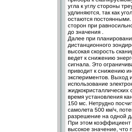
угла к углу стороны треу
удлиняются, так как уго
остаются постоянными.
сторон при равносильн
до значения .
Далее при планировани
дистанционного зондиро
высокая скорость скан
ведет к снижению энерг
сигнала. Это ограничив
приводит к снижению 
экспериментов. Выход 
использование электро
жидкокристаллических о
время установления ка
150 мс. Нетрудно посчит
самолета 500 км/ч, пот
разрешение на одной д
При этом коэффициент 
высокое значение, что 