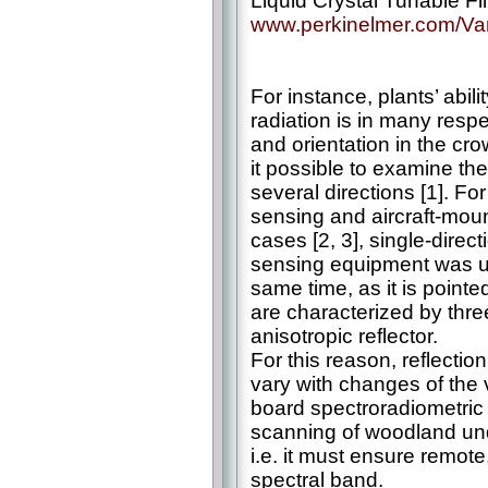
Liquid Crystal Tunable Fil
www.perkinelmer.com/Va
For instance, plants’ abil
radiation is in many respe
and orientation in the cr
it possible to examine the
several directions [1]. Fo
sensing and aircraft-mou
cases [2, 3], single-direct
sensing equipment was us
same time, as it is pointe
are characterized by thre
anisotropic reflector.
For this reason, reflectio
vary with changes of the 
board spectroradiometric
scanning of woodland unde
i.e. it must ensure remote
spectral band.