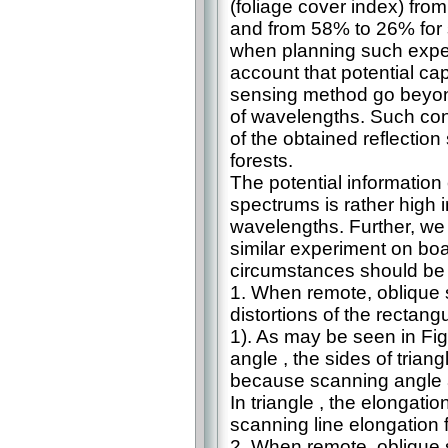
(foliage cover index) fro
and from 58% to 26% for 
when planning such exper
account that potential cap
sensing method go beyon
of wavelengths. Such con
of the obtained reflectio
forests.
The potential information c
spectrums is rather high i
wavelengths. Further, we 
similar experiment on boa
circumstances should be 
1. When remote, oblique s
distortions of the rectan
1). As may be seen in Fi
angle , the sides of trian
because scanning angle an
In triangle , the elongatio
scanning line elongation f
2. When remote, oblique 