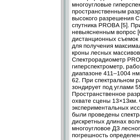
многоугловые гиперспе
пространственным разр
высокого разрешения C
спутника PROBA [5]. Пр
невыясненным вопрос [6
дистанционных съемок 
для получения максима
кроны лесных массивов
Спектрорадиометр PROB
гиперспектрометр, раб
диапазоне 411–1004 нм,
62. При спектральном 
зондирует под углами 55°
Пространственное разр
охвате сцены 13×13км.
экспериментальных иссл
были проведены спектр
дискретных длинах волн 
многоугловое ДЗ лесно
погрешность определенн