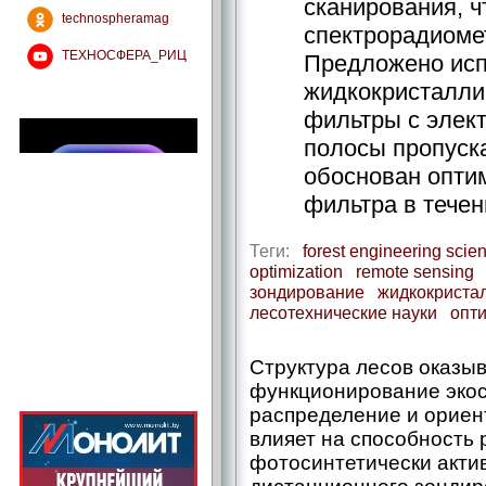
сканирования, 
technospheramag
спектрорадиоме
ТЕХНОСФЕРА_РИЦ
Предложено исп
жидкокристалли
фильтры с элек
полосы пропуск
обоснован опти
фильтра в течен
Теги:
forest engineering scie
optimization
remote sensing
зондирование
жидкокриста
лесотехнические науки
опт
Структура лесов оказыв
функционирование экос
распределение и ориен
влияет на способность 
фотосинтетически акти