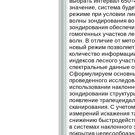
выбрать интервал 650–
значение, система буде
режиме при условии ли
волны зондирования во
зондирования обеспечи
гомогенных участков л
волн. В отличие от мето
новый режим позволяет
количество информации
индексов лесного учас
спектральные данные о
Сформулируем основны
проведенного исследов
использовании наклонн
зондировании структур
появление трапецеидал
сканирования. С учето
измерений искажения та
снижению быстродейств
в системах наклонного 
покрытия целесообразн