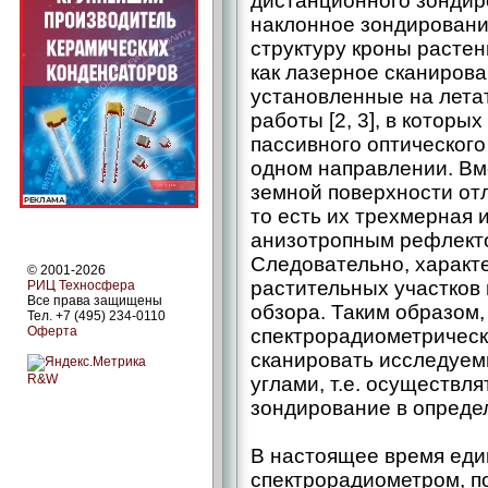
дистанционного зондиро
наклонное зондировани
структуру кроны растен
как лазерное сканирова
установленные на лета
работы [2, 3], в котор
пассивного оптическог
одном направлении. Вм
земной поверхности от
то есть их трехмерная 
анизотропным рефлекто
Следовательно, характе
© 2001-2026
растительных участков
РИЦ Техносфера
Все права защищены
обзора. Таким образом
Тел. +7 (495) 234-0110
Оферта
спектрорадиометрическ
сканировать исследуем
R&W
углами, т.е. осуществл
зондирование в опреде
В настоящее время ед
спектрорадиометром, п