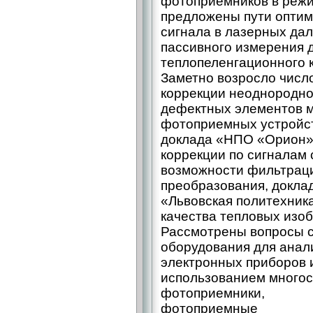
фотоприемников в режи
предложены пути оптим
сигнала в лазерных да
пассивного измерения 
теплопеленгационного 
Заметно возросло числ
коррекции неоднородно
дефектных элементов 
фотоприемных устройст
доклада «НПО «Орион»
коррекции по сигналам
возможности фильтраци
преобразования, докла
«Львовская политехник
качества тепловых изо
Рассмотрены вопросы с
оборудования для анали
электронных приборов 
использованием многос
фотоприемники,
фотоприемные