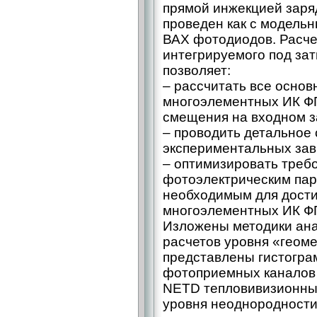
прямой инжекцией заря
проведен как с модель
ВАХ фотодиодов. Расче
интегрируемого под за
позволяет:
– рассчитать все осно
многоэлементных ИК ФП
смещения на входном з
– проводить детальное
экспериментальных зав
– оптимизировать требо
фотоэлектрическим пар
необходимым для дости
многоэлементных ИК ФП
Изложены методики ана
расчетов уровня «геом
представлены гистогра
фотоприемных каналов
NETD тепловивизионных
уровня неоднородности