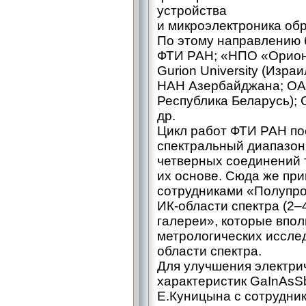
устройства
и микроэлектроника об
По этому направлению 
ФТИ РАН; «НПО «Орион
Gurion University (Изр
НАН Азербайджана; ОА
Республика Беларусь); G
др.
Цикл работ ФТИ РАН п
спектральный диапазон
четверных соединений т
их основе. Сюда же пр
сотрудниками «Полупро
ИК-области спектра (2–
галереи», которые впол
метрологических иссле
области спектра.
Для улучшения электри
характеристик GaInAsS
Е.Куницына с сотрудни