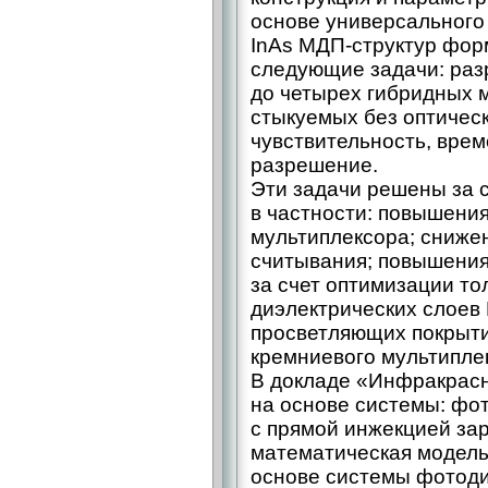
основе универсального
InAs МДП-структур фор
следующие задачи: раз
до четырех гибридных 
стыкуемых без оптичес
чувствительность, вре
разрешение.
Эти задачи решены за с
в частности: повышени
мультиплексора; сниже
считывания; повышения
за счет оптимизации т
диэлектрических слоев
просветляющих покрыти
кремниевого мультипле
В докладе «Инфракрас
на основе системы: фо
с прямой инжекцией за
математическая модел
основе системы фотоди