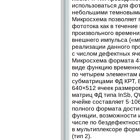
использоваться для фо
небольшими темновыми 
Микросхема позволяет 
фототока как в течение 
произвольного времени
внешнего импульса («м
реализации данного пр
с числом дефектных яч
Микросхема формата 4×
виде функцию временно
по четырем элементам 
субматрицами ФД КРТ, 
640×512 ячеек размеро
матриц ФД типа InSb, Q
ячейке составляет 5·10
полного формата дости
функции, возможности 
числе по бездефектнос
в мультиплексоре форм
(тип 2).