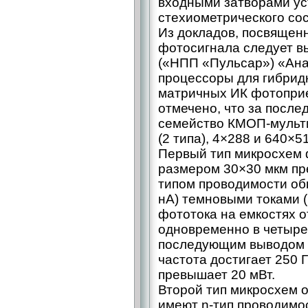
входными затворами ус
стехиометрического со
Из докладов, посвящен
фотосигнала следует в
(«НПП «Пульсар») «Ан
процессоры для гибрид
матричных ИК фотоприе
отмечено, что за после
семейство КМОП-мульт
(2 типа), 4×288 и 640×5
Первый тип микросхем 
размером 30×30 мкм пре
типом проводимости об
нА) темновыми токами (
фототока на емкостях о
одновременно в четыре
последующим выводом 
частота достигает 250 
превышает 20 мВт.
Второй тип микросхем о
имеют n-тип проводимо