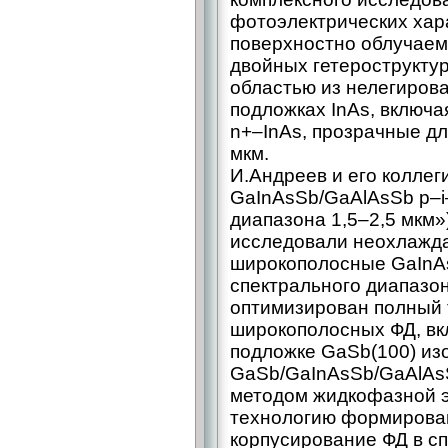
фотоэлектрических хара
поверхностно облучаем
двойных гетероструктур
областью из нелегирова
подложках InAs, включ
n+–InAs, прозрачные дл
мкм.
И.Андреев и его коллег
GaInAsSb/GaAlAsSb p–i
диапазона 1,5–2,5 мкм»
исследовали неохлажд
широкополосные GaInAs
спектрального диапазон
оптимизирован полный 
широкополосных ФД, в
подложке GaSb(100) из
GaSb/GaInAsSb/GaAlAs
методом жидкофазной э
технологию формирова
корпусирование ФД в с