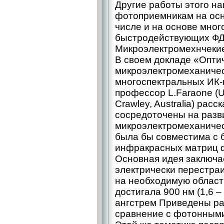
Другие работы этого н
фотоприемникам на основ
числе и на основе мно
быстродействующих ФД 
Микроэлектромехнчекие
В своем докладе «Опти
микроэлектромеханичес
многоспектральных ИК-
профессор L.Faraone (Uni
Crawley, Australia) расс
сосредоточены на разв
микроэлектромеханичес
была бы совместима с
инфракрасных матриц ф
Основная идея заключа
электрически перестр
на необходимую област
достигала 900 нм (1,6 –
ангстрем Приведены р
сравнение с фотонным