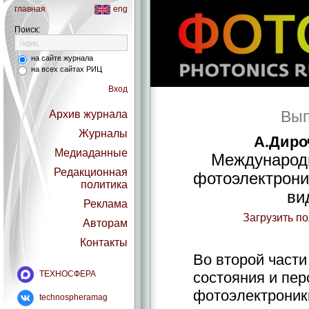
главная
eng
Поиск:
на сайте журнала
на всех сайтах РИЦ
Вход
Вып
Архив журнала
Журналы
А.Диро
Медиаданные
Международ
Редакционная
фотоэлектрони
политика
ви
Реклама
Загрузить п
Авторам
Контакты
Во второй части
ТЕХНОСФЕРА
состояния и пер
фотоэлектроник
technospheramag