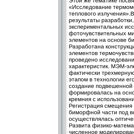
Этой же тематике посвя
«Исследование термом
теплового излучения».
результаты разработки
экспериментальных ис
фоточувствительных м
элементов на основе б
Разработана конструкци
элементов термочувст
проведено исследовани
характеристик. МЭМ-эл
фактически трехмерную
этапом в технологии ег
создание подвешенной
формировалась на осно
кремния с использован
Регистрация смещения 
биморфной части под в
осуществлялась оптиче
Развита физико-матема
численное моделирова