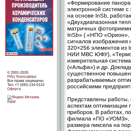
«Формирование панорам
электронной системе 
на основе InSb, работ
«Двухдиапазонная тепл
матричных фотоприемн
InSb» ( «НПО «Орион»,
сигналов изображения
320×256 элементов из 
НИИ МВС ЮФУ), «Термо
измерительная система
(«Альфа») и др. Докла
© 2001-2026
существенное повышени
РИЦ Техносфера
разрабатываемых оптик
Все права защищены
Тел. +7 (495) 234-0110
российскими предприят
Оферта
Представлены работы,
R&W
аспектам оптимизации 
приборов. В работах, п
филиала «ПО «УОМЗ», 
размера пиксела на по