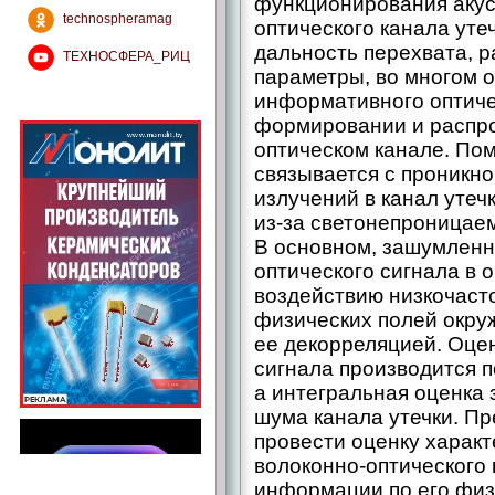
функционирования акус
technospheramag
оптического канала утеч
дальность перехвата, р
ТЕХНОСФЕРА_РИЦ
параметры, во многом 
информативного оптиче
формировании и распро
оптическом канале. По
связывается с проникн
излучений в канал утеч
из-за светонепроницае
В основном, зашумленн
оптического сигнала в 
воздействию низкочас
физических полей окр
ее декорреляцией. Оце
сигнала производится 
а интегральная оценка
шума канала утечки. П
провести оценку характ
волоконно-­оптического
информации по его физ