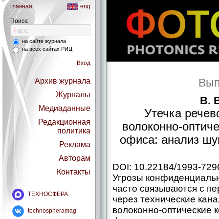
главная
eng
Поиск:
на сайте журнала
на всех сайтах РИЦ
Вход
Вып
Архив журнала
Журналы
В. 
Медиаданные
Утечка речев
Редакционная
волоконно-­оптич
политика
офиса: анализ шу
Реклама
Авторам
DOI: 10.22184/1993-729
Контакты
Угрозы конфиденциаль
часто связываются с п
ТЕХНОСФЕРА
через технические кана
волоконно-­оптические
technospheramag