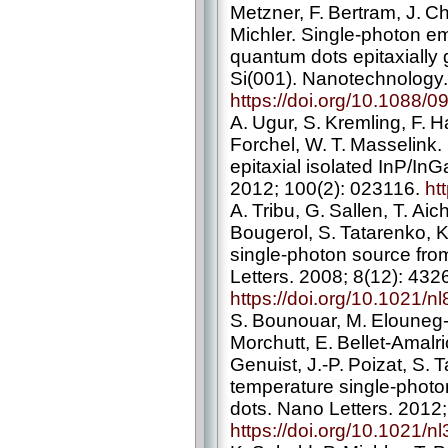
Metzner, F. Bertram, J. Ch
Michler. Single-­photon em
quantum dots epitaxiall
Si(001). Nanotechnology.
https://doi.org/10.1088/
A. Ugur, S. Kremling, F. 
Forchel, W. T. Masselink.
epitaxial isolated InP/In
2012; 100(2): 023116.
ht
A. Tribu, G. Sallen, T. Aic
Bougerol, S. Tatarenko, 
single-­photon source fr
Letters. 2008; 8(12): 43
https://doi.org/10.1021/
S. Bounouar, M. Elouneg-
Morchutt, E. Bellet-­Amalr
Genuist, J.-P. Poizat, S. 
temperature single-­phot
dots. Nano Letters. 2012
https://doi.org/10.1021/n