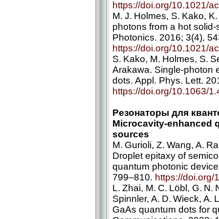
https://doi.org/10.1021/
M. J. Holmes, S. Kako, K. 
photons from a hot solid-
Photonics. 2016; 3(4), 5
https://doi.org/10.1021/
S. Kako, M. Holmes, S. Se
Arakawa. Single-­photon
dots. Appl. Phys. Lett. 2
https://doi.org/10.1063/
Резонаторы для квант
Microcavity-­enhanced 
sources
M. Gurioli, Z. Wang, A. Ras
Droplet epitaxy of semico
quantum photonic devices.
799–810.
https://doi.or
L. Zhai, M. C. Löbl, G. N.
Spinnler, A. D. Wieck, A.
GaAs quantum dots for q