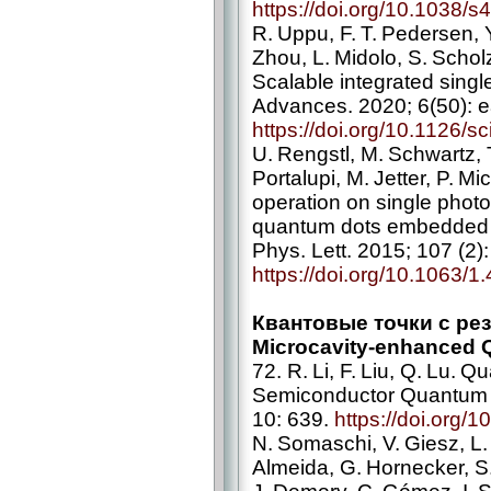
https://doi.org/10.1038/
R. Uppu, F. T. Pedersen, 
Zhou, L. Midolo, S. Scholz
Scalable integrated singl
Advances. 2020; 6(50): 
https://doi.org/10.1126/
U. Rengstl, M. Schwartz, T
Portalupi, M. Jetter, P. M
operation on single photo
quantum dots embedded i
Phys. Lett. 2015; 107 (2)
https://doi.org/10.1063/
Квантовые точки с рез
Microcavity-enhanced QD
72. R. Li, F. Liu, Q. Lu.
Semiconductor Quantum D
10: 639.
https://doi.org
N. Somaschi, V. Giesz, L.
Almeida, G. Hornecker, S.