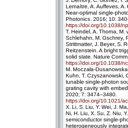
J. Demory, C. Gómez, I. Sa
Lemaítre, A. Auffeves, A. 
Near-optimal single-­photo
Photonics. 2016; 10: 34
https://doi.org/10.1038/
T. Heindel, A. Thoma, M.
Schlehahn, M. Gschrey, P
Strittmatter, J. Beyer, S. 
Reitzenstein. A bright tri
solid state. Nature Comm
https://doi.org/10.1038
M. Moczała-­Dusanowska, 
Kuhn, T. Czyszanowski, C.
tunable single-­photon so
grating cavity with emb
2020; 7: 3474–3480.
https://doi.org/10.1021/
X. Li, S. Liu, Y. Wei, J. 
Ni, H. Liu, X. Su, Z. Niu, Y
semiconductor single-­p
heterogeneously integrated