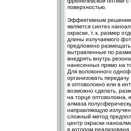
френелевской оптики с
поверхностью.
Эффективным решением
является синтез наноа
окраски, т. к. размер 
длины излучаемого фот
предложено размещать
вытравленные по разме
внедрять внутрь резона
нанесенных прямо на то
Для волоконного одноф
организовать передачу
в оптоволокно или в ин
возможно сделать, раз
на торце оптоволокна, 
алмаза полусферическу
направляющую излучени
сложный метод предпол
центр окраски наноалма
в котором реализована