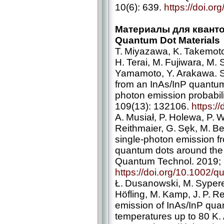
10(6): 639.
https://doi.o
Материалы для квант
Quantum Dot Materials
T. Miyazawa, K. Takemoto
H. Terai, M. Fujiwara, M.
Yamamoto, Y. Arakawa. Si
from an InAs/InP quantum
photon emission probabili
109(13): 132106.
https:/
A. Musiał, P. Holewa, P. W
Reithmaier, G. Sęk, M. Be
single-photon emission f
quantum dots around the
Quantum Technol. 2019; 
https://doi.org/10.1002/
Ł. Dusanowski, M. Sypere
Höfling, M. Kamp, J. P. Re
emission of InAs/InP qu
temperatures up to 80 K. 