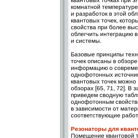
квантовых точках при э
комнатной температуре 
и разработок в этой об
квантовых точек, котор
свой­ства при более вы
облегчить интеграцию 
и системы.
Базовые принципы техн
точек описаны в обзоре
информацию о совреме
однофотонных источник
квантовых точек можно
обзорах [65, 71, 72]. В
приведем сводную таблиц
однофотонным свой­ств
в зависимости от матер
соответствующие работ
Резонаторы для квант
Помещение квантовой т