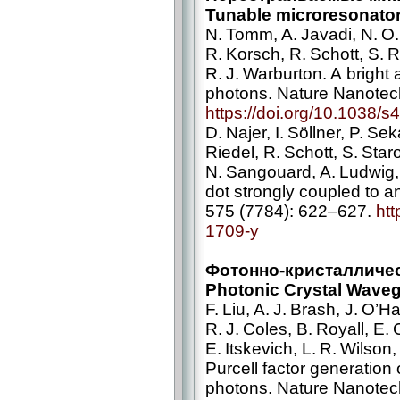
Tunable microresonato
N. Tomm, A. Javadi, N. O. 
R. Korsch, R. Schott, S. R
R. J. Warburton. A bright 
photons. Nature Nanotech
https://doi.org/10.1038/
D. Najer, I. Söllner, P. Se
Riedel, R. Schott, S. Staro
N. Sangouard, A. Ludwig,
dot strongly coupled to an
575 (7784): 622–627.
htt
1709‑y
Фотонно-кристалличе
Photonic Crystal Wave
F. Liu, A. J. Brash, J. O’Ha
R. J. Coles, B. Royall, E. 
E. Itskevich, L. R. Wilson
Purcell factor generation 
photons. Nature Nanotech