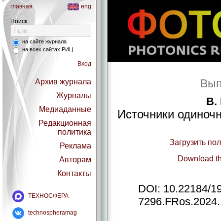
главная
eng
Поиск:
на сайте журнала
на всех сайтах РИЦ
Вход
Вып
Архив журнала
Журналы
В.
Медиаданные
Источники одиночн
Редакционная
политика
Загрузить по
Реклама
Download th
Авторам
Контакты
DOI: 10.22184/1
ТЕХНОСФЕРА
7296.FRos.2024.
technospheramag