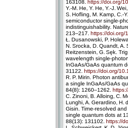
163108.
https://doi.org/
Y.-M. He, Y. He, Y.-J. Wei
S. Hoﬂing, M. Kamp, C.-Y
semiconductor single-­pho
indistinguishability. Nat
213–217.
https://doi.or
Ł. Dusanowski, P. Holewa,
N. Srocka, D. Quandt, A. S
Reitzenstein, G. Sęk. Tri
wavelength single-­photon
InGaAs/GaAs quantum dot
31122.
https://doi.org/1
R. P. Mirin. Photon antib
a single InGaAs/GaAs qua
84(8): 1260–1262.
https:
C. Zinoni, B. Alloing, C. Mo
Lunghi, A. Gerardino, H.
Gisin. Time-resolved and
single quantum dots at 13
88(13): 131102.
https://
L. Schweickert, K. D. Jöns