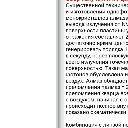
Существенной техничес
и изготовлении однофо
монокристаллов алмаза
вывода излучения от NV
поверхности пластины 
отражения составляет 2
достаточно ярким цент
генерировать порядка 
в секунду, через плоск
всего излучения точечн
поверхностью. Такая м
фотонов обусловлена и
воздух. Алмаз обладае
преломления nалмаз = 2
преломления кварца все
с воздухом, начиная с 
происходит полное внут
показано схематически 
Комбинация с линзой 