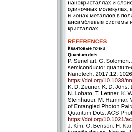
нанокристаллах и слои
одиночных молекулах, 
и ионах металлов в пол
ансамблевые системы и
кристаллах.
REFERENCES
Квантовые точки
Quantum dots
P. Senellart, G. Solomon,
semiconductor quantum-do
Nanotech. 2017;12: 102
https://doi.org/10.1038/
K. D. Zeuner, K. D. Jöns,
N. Lobato, T. Lettner, K. 
Steinhauer, M. Hammar, V
of Entangled Photon Pair
Quantum Dots. ACS Photo
https://doi.org/10.1021/
J. Kim, O. Benson, H. Kan