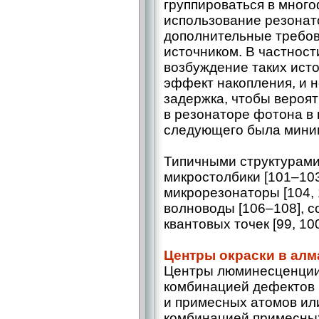
группироваться в мног
использование резонат
дополнительные требов
источником. В частнос
возбуждение таких исто
эффект накопления, и 
задержка, чтобы вероят
в резонаторе фотона в
следующего была мини
Типичными структурами
микростолбики [101–10
микрорезонаторы [104, 
волноводы [106–108], 
квантовых точек [99, 100
Центры окраски в алм
Центры люминесценции
комбинацией дефектов 
и примесных атомов ил
комбинацией примесных