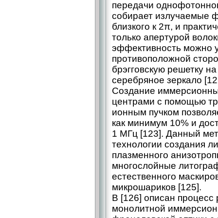
передачи однофотонного 
собирает излучаемые ф
близкого к 2π, и практ
только апертурой волок
эффективность можно у
противоположной сторо
брэгговскую решетку на
серебряное зеркало [12
Создание иммерсионны
центрами с помощью т
ионным пучком позволяе
как минимум 10% и дос
1 МГц [123]. Данный ме
технологии создания л
плазменного анизотроп
многослойные литограф
естественного маскиро
микрошариков [125].
В [126] описан процесс
монолитной иммерсион