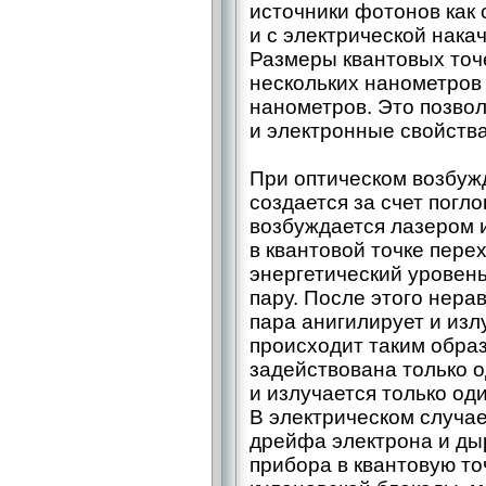
источники фотонов как с
и с электрической накач
Размеры квантовых точ
нескольких нанометров 
нанометров. Это позвол
и электронные свой­ств
При оптическом возбуж
создается за счет погл
возбуждается лазером 
в квантовой точке пере
энергетический уровен
пару. После этого нера
пара анигилирует и изл
происходит таким образ
задействована только о
и излучается только од
В электрическом случа
дрейфа электрона и ды
прибора в квантовую то