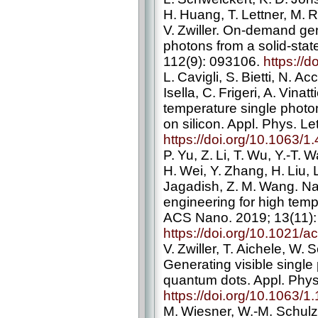
H. Huang, T. Lettner, M. Rei
V. Zwiller. On-demand ge
photons from a solid-­stat
112(9): 093106.
https://
L. Cavigli, S. Bietti, N. A
Isella, C. Frigeri, A. Vinat
temperature single photon
on silicon. Appl. Phys. Le
https://doi.org/10.1063/
P. Yu, Z. Li, T. Wu, Y.-T. 
H. Wei, Y. Zhang, H. Liu, 
Jagadish, Z. M. Wang. N
engineering for high temp
ACS Nano. 2019; 13(11)
https://doi.org/10.1021/
V. Zwiller, T. Aichele, W. 
Generating visible singl
quantum dots. Appl. Phys
https://doi.org/10.1063/
M. Wiesner, W.-M. Schulz,