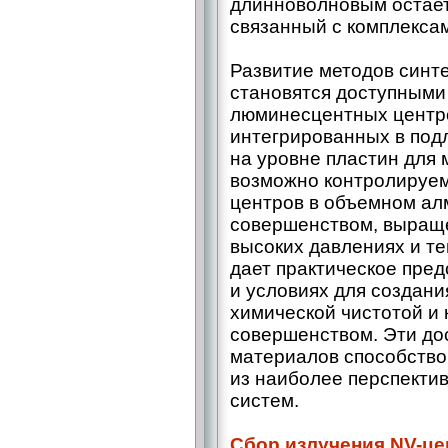
длинноволновым остаетс
связанный с комплексами
Развитие методов синте
становятся доступными
люминесцентных центро
интегрированных в по
на уровне пластин для 
возможно контролируем
центров в объемном ал
совершенством, выращ
высоких давлениях и те
дает практическое пре
и условиях для создан
химической чистотой и
совершенством. Эти до
материалов способствов
из наиболее перспекти
систем.
Сбор излучения NV-це