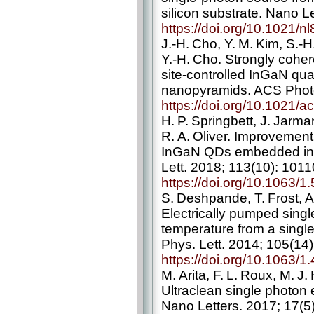
silicon substrate. Nano L
https://doi.org/10.1021/
J.-H. Cho, Y. M. Kim, S.-H
Y.-H. Cho. Strongly coher
site-controlled InGaN q
nanopyramids. ACS Photo
https://doi.org/10.1021/
H. P. Springbett, J. Jarm
R. A. Oliver. Improvement
InGaN QDs embedded in p
Lett. 2018; 113(10): 1011
https://doi.org/10.1063/
S. Deshpande, T. Frost, A
Electrically pumped singl
temperature from a sing
Phys. Lett. 2014; 105(14
https://doi.org/10.1063/
M. Arita, F. L. Roux, M. J
Ultraclean single photon
Nano Letters. 2017; 17(5