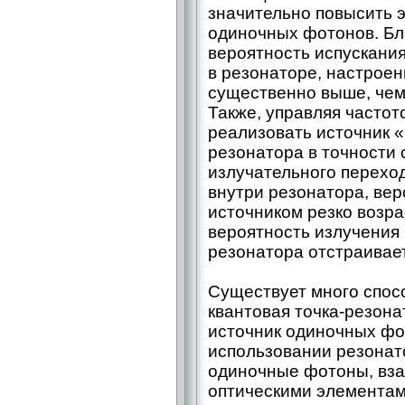
значительно повысить 
одиночных фотонов. Бл
вероятность испускани
в резонаторе, настроен
существенно выше, чем
Также, управляя частот
реализовать источник «
резонатора в точности 
излучательного перехо
внутри резонатора, ве
источником резко возрас
вероятность излучения 
резонатора отстраивает
Существует много спос
квантовая точка-­резона
источник одиночных фо
использовании резонато
одиночные фотоны, вз
оптическими элементам