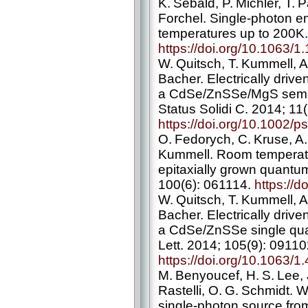
K. Sebald, P. Michler, T.
Forchel. Single-­photon 
temperatures up to 200K. 
https://doi.org/10.1063/
W. Quitsch, T. Kummell, 
Bacher. Electrically driv
a CdSe/ZnSSe/MgS semic
Status Solidi C. 2014; 1
https://doi.org/10.1002/
O. Fedorych, C. Kruse, A
Kummell. Room temperatu
epitaxially grown quantum
100(6): 061114.
https://
W. Quitsch, T. Kummell, 
Bacher. Electrically driv
a CdSe/ZnSSe single qua
Lett. 2014; 105(9): 09110
https://doi.org/10.1063/
M. Benyoucef, H. S. Lee, J
Rastelli, O. G. Schmidt. 
single-­photon source fr