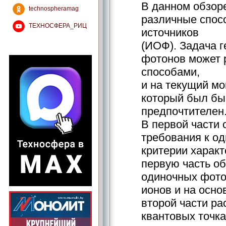
В данном обзор
technospheramag
различные спос
ТЕХНОСФЕРА_РИЦ
источников
(ИОФ). Задача 
фотонов может 
способами,
и на текущий мо
который был бы
предпочтителен
В первой части
требования к о
критерии характ
первую часть о
одиночных фото
ионов и на осно
второй части р
квантовых точка