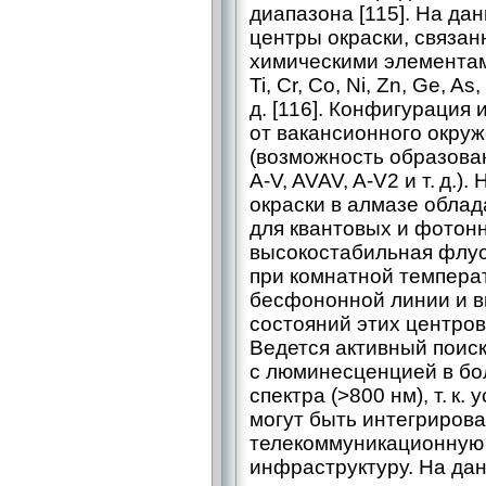
диапазона [115]. На д
центры окраски, связа
химическими элементами: 
Ti, Cr, Co, Ni, Zn, Ge, As,
д. [116]. Конфигурация 
от вакансионного окру
(возможность образова
A-V, AVAV, A-V2 и т. д.
окраски в алмазе обла
для квантовых и фотон
высокостабильная флу
при комнатной темпера
бесфононной линии и в
состояний этих центров 
Ведется активный поиск
с люминесценцией в бо
спектра (>800 нм), т. к
могут быть интегриров
телекоммуникационную
инфраструктуру. На да