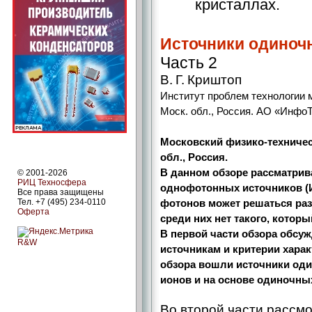
кристаллах.
Источники одиноч
Часть 2
В. Г. Криштоп
Институт проблем технологии м
Моск. обл., Россия. АО «Инфо
Московский физико-­техничес
обл., Россия.
В данном обзоре рассматри
© 2001-2026
РИЦ Техносфера
однофотонных источников (
Все права защищены
Тел. +7 (495) 234-0110
фотонов может решаться раз
Оферта
среди них нет такого, котор
В первой части обзора обсу
R&W
источникам и критерии харак
обзора вошли источники од
ионов и на основе одиночны
Во второй части рассм