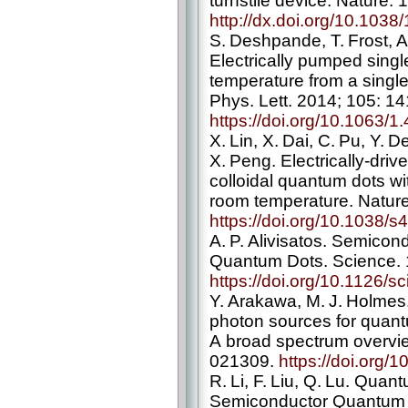
turnstile device. Nature. 
http://dx.doi.org/10.1038
S. Deshpande, T. Frost, A
Electrically pumped singl
temperature from a sing
Phys. Lett. 2014; 105: 1
https://doi.org/10.1063/
X. Lin, X. Dai, C. Pu, Y. D
X. Peng. Electrically-­dri
colloidal quantum dots wi
room temperature. Natur
https://doi.org/10.1038/
A. P. Alivisatos. Semicon
Quantum Dots. Science. 
https://doi.org/10.1126/
Y. Arakawa, M. J. Holmes
photon sources for quant
A broad spectrum overvie
021309.
https://doi.org/
R. Li, F. Liu, Q. Lu. Qua
Semiconductor Quantum D