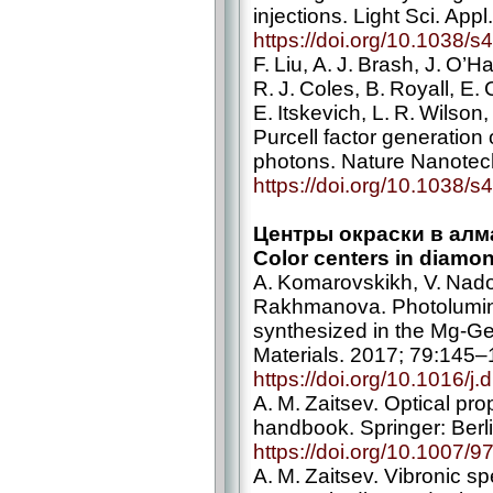
injections. Light Sci. Appl
https://doi.org/10.1038/
F. Liu, A. J. Brash, J. O’Ha
R. J. Coles, B. Royall, E. 
E. Itskevich, L. R. Wilson
Purcell factor generation 
photons. Nature Nanotec
https://doi.org/10.1038/
Центры окраски в алм
Color centers in diamo
A. Komarovskikh, V. Nadol
Rakhmanova. Photolumi
synthesized in the Mg-­G
Materials. 2017; 79:145–
https://doi.org/10.1016/
A. M. Zaitsev. Optical pro
handbook. Springer: Berl
https://doi.org/10.1007/
A. M. Zaitsev. Vibronic spe