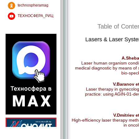
technospheramag
ТЕХНОСФЕРА_РИЦ
Table of Conte
Lasers & Laser Syst
A.Sheba
Laser human organism condi
medical diagnostic by means of 
bio-spec
V.Baranov et
Laser therapy in gynecolog
practice: using AGIN-01-de
V.Dmitriev et
High-efficiency laser therapy met
in onco