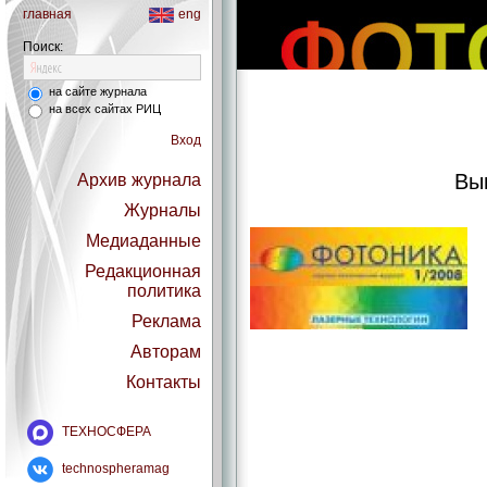
главная
eng
Поиск:
на сайте журнала
на всех сайтах РИЦ
Вход
Вы
Архив журнала
Журналы
Медиаданные
Редакционная
политика
Реклама
Авторам
Контакты
ТЕХНОСФЕРА
technospheramag