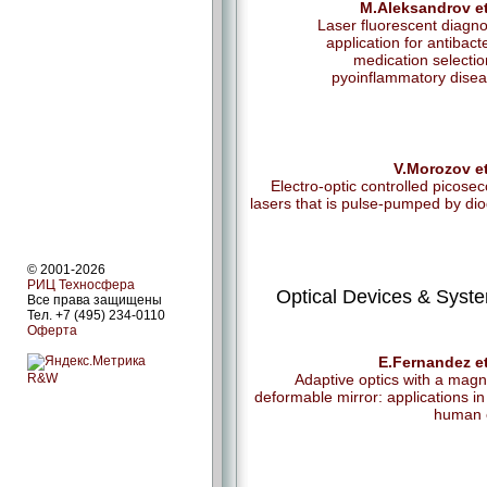
M.Aleksandrov et
Laser fluorescent diagno
application for antibacte
medication selectio
pyoinflammatory dise
V.Morozov et
Electro-optic controlled picose
lasers that is pulse-pumped by di
© 2001-2026
РИЦ Техносфера
Optical Devices & Syst
Все права защищены
Тел. +7 (495) 234-0110
Оферта
E.Fernandez et
R&W
Adaptive optics with a magn
deformable mirror: applications in
human 