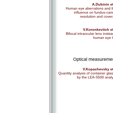
A.Dubinin et
Human eye aberrations and t
influence on fundus-ca
resolution and cove
V.Koronkevitch et
Bifocal intraocular lens instea
human eye 
Optical measureme
V.Kopachevsky et
Quantity analysis of container gla
by the LEA-S500 anal